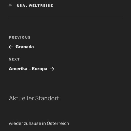
CATEGORIES
USA
,
WELTREISE
Post
Previous
PREVIOUS
navigation
Post
Granada
Next
NEXT
Post
Amerika – Europa
Aktueller Standort
wieder zuhause in Österreich