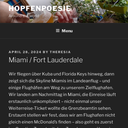
Skip
HOPFENPOESIE
to
Around the world
content
Menu
POSTED
APRIL 28, 2024
BY
THERESIA
ON
Miami / Fort Lauderdale
Wir fliegen über Kuba und Florida Keys hinweg, dann
zeigt sich die Skyline Miamis im Landeanflug – und
einige Flughäfen am Weg zu unserem Zielflughafen.
Wir landen am Nachmittag in Miami, die Einreise läuft
erstaunlich unkompliziert – nicht einmal unser
Weiterreise-Ticket wollte die Grenzbeamtin sehen.
Erstaunt stellen wir fest, dass wir am Flughafen nicht
gleich einen McDonald’s finden – also geht es zuerst